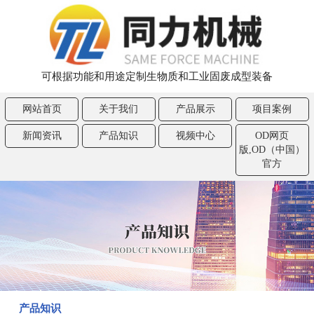
可根据功能和用途定制生物质和工业固废成型装备
网站首页
关于我们
产品展示
项目案例
新闻资讯
产品知识
视频中心
OD网页
版,OD（中国）
官方
产品知识