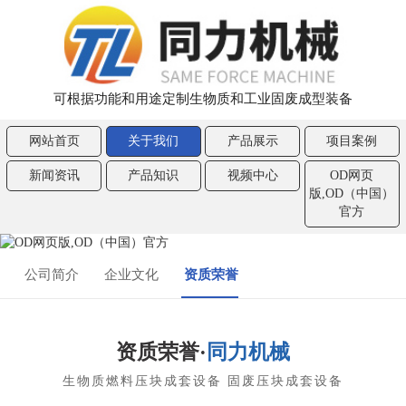
可根据功能和用途定制生物质和工业固废成型装备
网站首页
关于我们
产品展示
项目案例
新闻资讯
产品知识
视频中心
OD网页
版,OD（中国）
官方
公司简介
企业文化
资质荣誉
资质荣誉·
同力机械
生物质燃料压块成套设备 固废压块成套设备