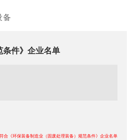
设备
范条件》企业名单
符合《环保装备制造业（固废处理装备）规范条件》企业名单