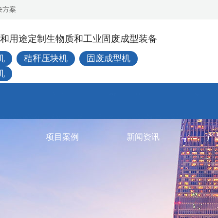
决方案
和用途定制生物质和工业固废成型装备
机
秸秆压块机
固废成型机
机
项目案例
新闻资讯
产