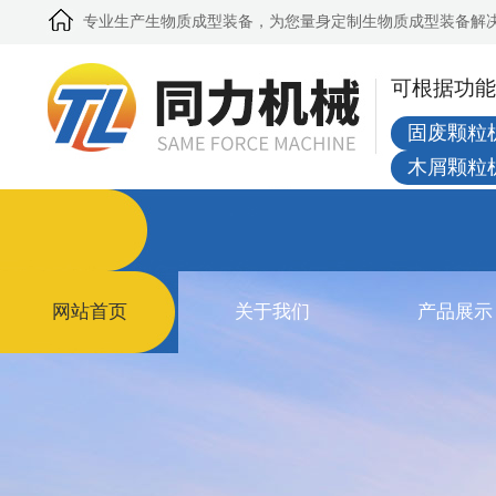
专业生产生物质成型装备，为您量身定制生物质成型装备解
可根据功能
固废颗粒
木屑颗粒
网站首页
关于我们
产品展示